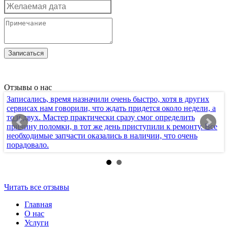
Отзывы о нас
Записались, время назначили очень быстро, хотя в других
Х
сервисах нам говорили, что ждать придется около недели, а
т
то и двух. Мастер практически сразу смог определить
п
причину поломки, в тот же день приступили к ремонту. Все
к
необходимые запчасти оказались в наличии, что очень
с
порадовало.
п
Читать все отзывы
Главная
О нас
Услуги