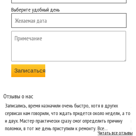
Выберите удобный день
Отзывы о нас
Записались, время назначили очень быстро, хотя в других
Хо
сервисах нам говорили, что ждать придется около недели, а то
те
и двух. Мастер практически сразу смог определить причину
пр
поломки, в тот же день приступили к ремонту. Все
кл
Читать все отзывы
ся
необходимые запчасти оказались в наличии, что очень
со