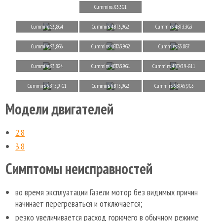
Cummins X3.3G1
Cummins S3,8G4
Cummins 4BT3,9G2
Cummins 4BT3.3G3
Cummins S3,8G6
Cummins 4BTA3.9G2
Cummins S3.8G7
Cummins S3.8G4
Cummins 4BTA3.9G1
Cummins 4BTA3.9-G11
Cummins 6BT5,9-G1
Cummins 6BT5,9G2
Cummins 6BTA5,9G5
Модели двигателей
2.8
3.8
Симптомы неисправностей
во время эксплуатации Газели мотор без видимых причин
начинает перегреваться и отключается;
резко увеличивается расход горючего в обычном режиме