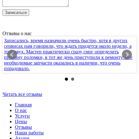
Отзывы о нас
Записались, время назначили очень быстро, хотя в других
Х
сервисах нам говорили, что ждать придется около недели, а
т
то и двух. Мастер практически сразу смог определить
п
причину поломки, в тот же день приступили к ремонту. Все
к
необходимые запчасти оказались в наличии, что очень
с
порадовало.
п
Читать все отзывы
Главная
О нас
Услуги
Цены
Отзывы
Наши работы
Акции